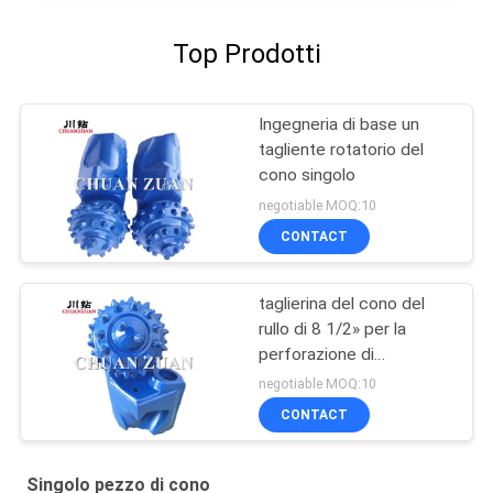
Top Prodotti
Ingegneria di base un
tagliente rotatorio del
cono singolo
negotiable MOQ:10
CONTACT
taglierina del cono del
rullo di 8 1/2» per la
perforazione di
HDD/taglierina cono del
negotiable MOQ:10
trapano nella costruzione
CONTACT
trenchless
Singolo pezzo di cono