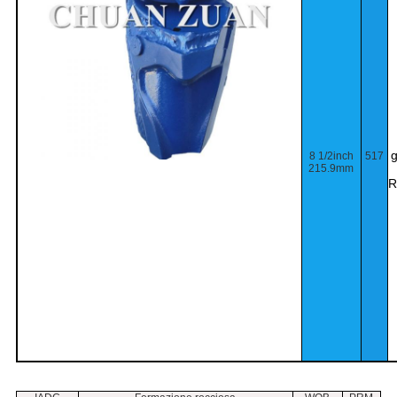
g
8 1/2inch
517
215.9mm
R