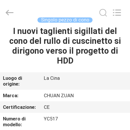
Scalpello
a
rulli
di
TCI
Singolo pezzo di cono
fornitore.
Copyright
©
I nuovi taglienti sigillati del
CASA
2018
-
cono del rullo di cuscinetto si
2025
Hebei
Yichuan
PRODOTTI
dirigono verso il progetto di
Drilling
Equipment
Manufacturing
HDD
Co.,
Ltd.
CIRCA
All
Rights
NOI
Reserved.
Luogo di
La Cina
origine:
GIRO
Marca:
CHUAN ZUAN
DELLA
Certificazione:
CE
FABBRICA
Numero di
YC517
modello: