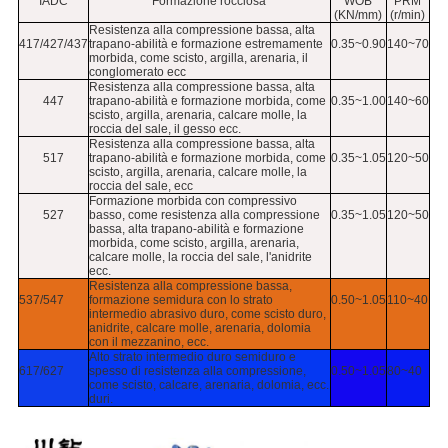
IADC
Formazione rocciosa
WOB
PRM
(KN/mm)
(r/min)
Resistenza alla compressione bassa, alta
417/427/437
trapano-abilità e formazione estremamente
0.35~0.90
140~70
morbida, come scisto, argilla, arenaria, il
conglomerato ecc
Resistenza alla compressione bassa, alta
447
trapano-abilità e formazione morbida, come
0.35~1.00
140~60
scisto, argilla, arenaria, calcare molle, la
roccia del sale, il gesso ecc.
Resistenza alla compressione bassa, alta
517
trapano-abilità e formazione morbida, come
0.35~1.05
120~50
scisto, argilla, arenaria, calcare molle, la
roccia del sale, ecc
Formazione morbida con compressivo
527
basso, come resistenza alla compressione
0.35~1.05
120~50
bassa, alta trapano-abilità e formazione
morbida, come scisto, argilla, arenaria,
calcare molle, la roccia del sale, l'anidrite
ecc.
Resistenza alla compressione bassa,
537/547
formazione semidura con lo strato
0.50~1.05
110~40
intermedio abrasivo duro, come scisto duro,
anidrite, calcare molle, arenaria, dolomia
con il mezzanino, ecc.
Alto strato intermedio duro semiduro e
617/627
spesso di resistenza alla compressione,
0.50~1.05
80~40
come scisto, calcare, arenaria, dolomia, ecc.
duri.