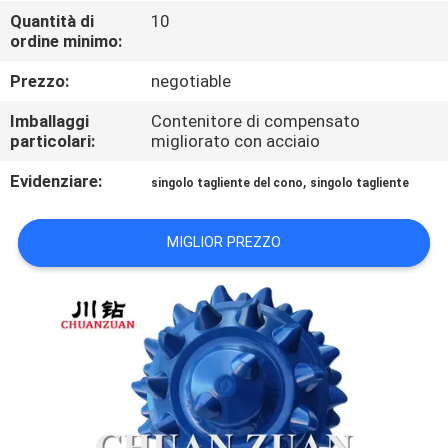
CONTROLLO
Quantità di
10
ordine minimo:
DI
QUALITÀ
Prezzo:
negotiable
Imballaggi
Contenitore di compensato
CONTATTICI
particolari:
migliorato con acciaio
Evidenziare:
,
singolo tagliente del cono
singolo tagliente
NOTIZIE
MIGLIOR PREZZO
RICHIEDA
UNA
CITAZIONE
MAPPA
DEL