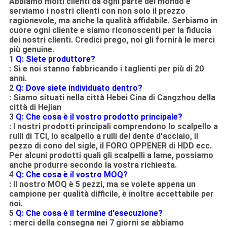
Abbiamo molti clienti da ogni parte del mondo e
serviamo i nostri clienti con non solo il prezzo
ragionevole, ma anche la qualità affidabile. Serbiamo in
cuore ogni cliente e siamo riconoscenti per la fiducia
dei nostri clienti. Credici prego, noi gli fornirà le merci
più genuine.
1
Q: Siete produttore?
: Sì e noi stanno fabbricando i taglienti per più di 20
anni.
2
Q: Dove siete individuato dentro?
: Siamo situati nella città Hebei Cina di Cangzhou della
città di Hejian
3
Q: Che cosa è il vostro prodotto principale?
: I nostri prodotti principali comprendono lo scalpello a
rulli di TCI, lo scalpello a rulli del dente d'acciaio, il
pezzo di cono del sigle, il FORO OPPENER di HDD ecc.
Per alcuni prodotti quali gli scalpelli a lame, possiamo
anche produrre secondo la vostra richiesta.
4
Q: Che cosa è il vostro MOQ?
: Il nostro MOQ è 5 pezzi, ma se volete appena un
campione per qualità difficile, è inoltre accettabile per
noi.
5
Q: Che cosa è il termine d'esecuzione?
: merci della consegna nei 7 giorni se abbiamo