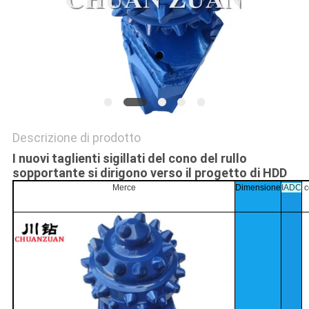
SITO
PRIVACY
POLICY
Descrizione di prodotto
I nuovi taglienti sigillati del cono del rullo
sopportante si dirigono verso il progetto di HDD
Merce
Dimensione
IADC
c