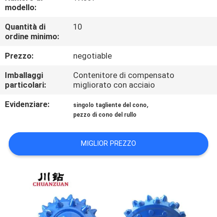
CONTROLLO
modello:
DI
Quantità di
10
ordine minimo:
QUALITÀ
Prezzo:
negotiable
CONTATTICI
Imballaggi
Contenitore di compensato
particolari:
migliorato con acciaio
NOTIZIE
Evidenziare:
,
singolo tagliente del cono
pezzo di cono del rullo
RICHIEDA
MIGLIOR PREZZO
UNA
CITAZIONE
MAPPA
DEL