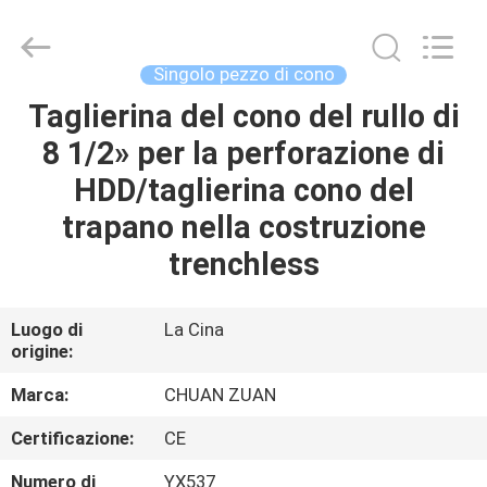
Scalpello
a
rulli
di
TCI
Singolo pezzo di cono
fornitore.
Copyright
©
Taglierina del cono del rullo di
CASA
2018
-
8 1/2» per la perforazione di
2025
Hebei
Yichuan
PRODOTTI
HDD/taglierina cono del
Drilling
Equipment
Manufacturing
trapano nella costruzione
Co.,
Ltd.
CIRCA
trenchless
All
Rights
NOI
Reserved.
Luogo di
La Cina
origine:
GIRO
DELLA
Marca:
CHUAN ZUAN
FABBRICA
Certificazione:
CE
Numero di
YX537