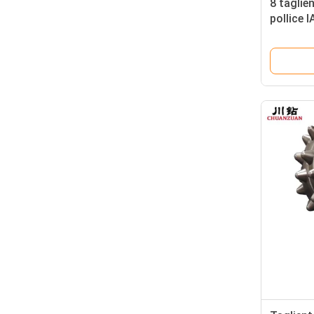
8 taglien
pollice 
apri del 
ingegner