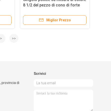
8 1/2 del pezzo di cono di forte
azione
resistenza con cuscinetto
sigillato
Miglior Prezzo
>
>>
Scrivici
, provincia di