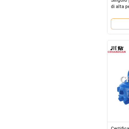
Singolo 
di alta p
macchin
del fon
Certific