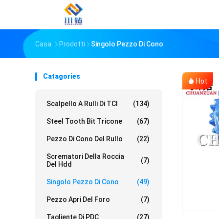
Casa
Prodotti
Singolo Pezzo Di Cono
Catagories
Hot
Scalpello A Rulli Di TCI
(134)
Steel Tooth Bit Tricone
(67)
Pezzo Di Cono Del Rullo
(22)
Scrematori Della Roccia
(7)
Del Hdd
Singolo Pezzo Di Cono
(49)
Pezzo Apri Del Foro
(7)
Tagliente Di PDC
(27)