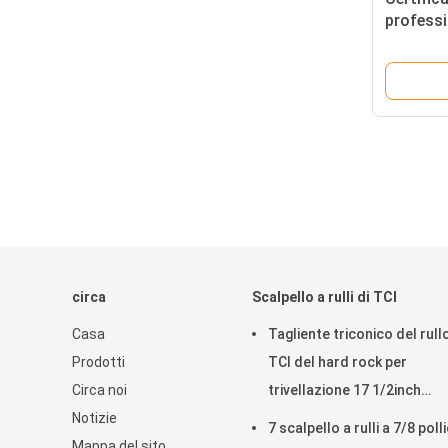
professi
taglieri
rotazion
taglient
circa
Scalpello a rulli di TCI
Casa
Tagliente triconico del rull
Prodotti
TCI del hard rock per
Circa noi
trivellazione 17 1/2inch
Notizie
IADC537
7 scalpello a rulli a 7/8 polli
Mappa del sito