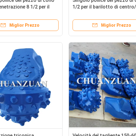
pollice del pezzo di cono
Singolo pollice del pezzo di
enetrazione 8 1/2 per il
1/2 per il barilotto di centro
ario dell'accatastamento
accatasta macchina
damento
Miglior Prezzo
Miglior Prezzo
azione triconica
Velocità del tagliente 150-6