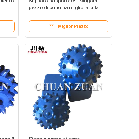
amento
Sigillato sopportare il singolo
r
pezzo di cono ha migliorato la
seconda generazione della
taglierina del cono
Miglior Prezzo