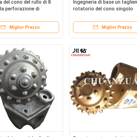
a del cono del rullo di 8
Ingegneria di base un taglie
 la perforazione di
rotatorio del cono singolo
ierina cono del trapano
struzione trenchless
Miglior Prezzo
Miglior Prezzo