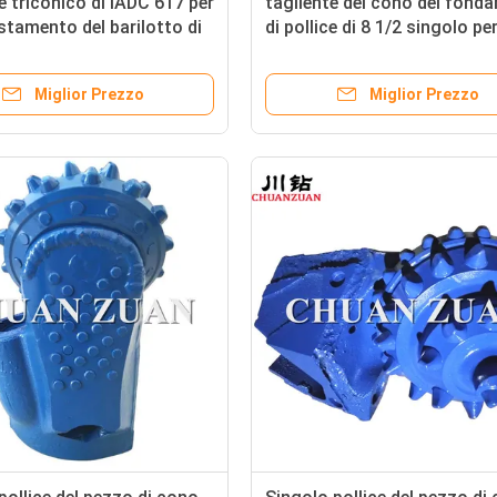
e triconico di IADC 617 per
tagliente del cono del fond
stamento del barilotto di
di pollice di 8 1/2 singolo pe
i progetto
accatastamento
Miglior Prezzo
Miglior Prezzo