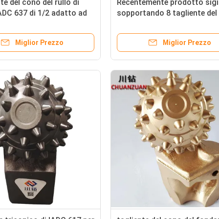
te del cono del rullo di
Recentemente prodotto sigi
IADC 637 di 1/2 adatto ad
sopportando 8 tagliente del
foro utilizzato per
di IADC 537 di 1/2» il singolo
ia di HDD
Miglior Prezzo
Miglior Prezzo