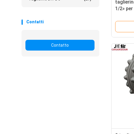
taglierin
1/2» per
HDD/tagl
nella co
Contatti
Contatto