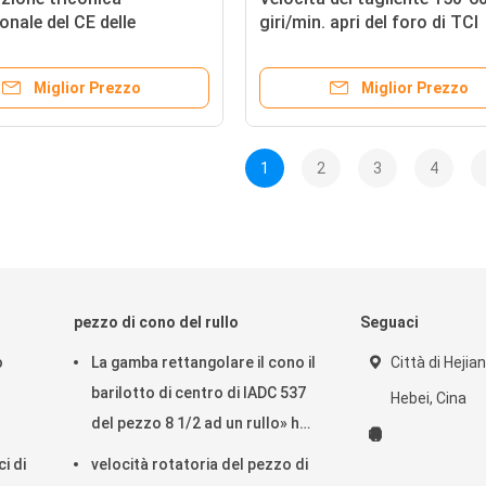
onale del CE delle
giri/min. apri del foro di TCI
ne perforazione a
singola con colore su ordin
e di Trenchless/del
Miglior Prezzo
Miglior Prezzo
e
1
2
3
4
pezzo di cono del rullo
Seguaci
o
La gamba rettangolare il cono il
Città di Hejian
barilotto di centro di IADC 537
Hebei, Cina
del pezzo 8 1/2 ad un rullo» ha
morso per perforazione a
ci di
velocità rotatoria del pezzo di
rotazione