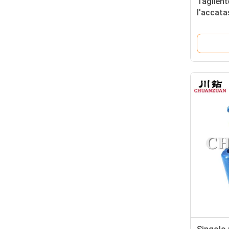
Taglient
l'accata
centro d