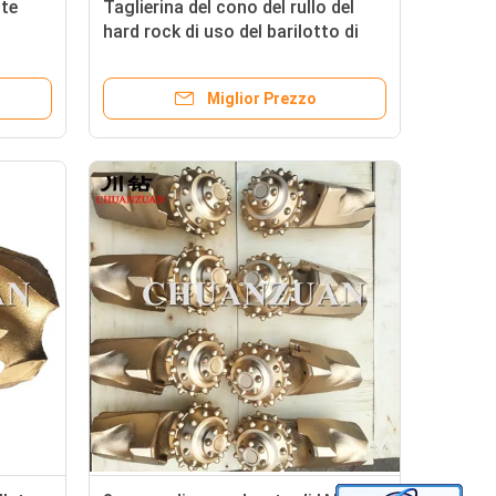
nte
Taglierina del cono del rullo del
hard rock di uso del barilotto di
centro, cuscinetto sigillato per
l'impianto di perforazione della
Miglior Prezzo
perforazione a rotazione