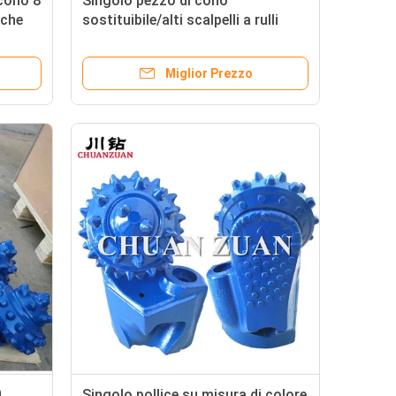
 cono 8
Singolo pezzo di cono
/che
sostituibile/alti scalpelli a rulli
della roccia di abilità del trapano
Miglior Prezzo
0
Singolo pollice su misura di colore