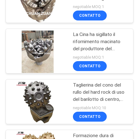
rotatorio del dente per la
negotiable MOQ:1
trivellazione dell'acqua e
CONTATTO
del petrolio
51
Singolo pezzo di
La Cina ha sigillato il
rifornimento macinato
cono
del produttore del
tagliente del dente del
negotiable MOQ:1
cuscinetto a rulli 19 1/2»
CONTATTO
(495mm)
Taglierina del cono del
7
rullo del hard rock di uso
del barilotto di centro,
Pezzo apri del foro
cuscinetto sigillato per
negotiable MOQ:10
l'impianto di perforazione
CONTATTO
della perforazione a
rotazione
Formazione dura di