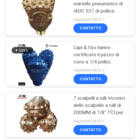
martello pneumatico di
IADC 537 di pollice
27
triconico dei pezzi 8 1/2
negotiable MOQ:1
con alta resistenza alla
CONTATTO
Tagliente di PDC
compressione
L'api & l'iso hanno
certificato il pezzo di
cono a 1/4 pollici
scalpello a rulli del rullo
negotiable MOQ:1
del bottone di tre coni 12
CONTATTO
di TCI
7 scalpelli a rulli triconici
dello scalpello a rulli di
200MM di 7/8" TCI per
calcare/arenaria
negotiable MOQ:1
CONTATTO