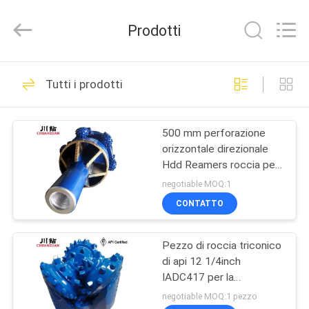
Scalpello
a
rulli
Prodotti
di
TCI
fornitore.
Copyright
©
CASA
136
2018
-
Tutti i prodotti
2025
Scalpello a rulli di
tcitriconebit.com.
All
PRODOTTI
Rights
TCI
Reserved.
500 mm perforazione
orizzontale direzionale
CIRCA
Hdd Reamers roccia per
NOI
attraversamento roccia
negotiable MOQ:1
dura
CONTATTO
67
GIRO
Steel Tooth Bit
Pezzo di roccia triconico
DELLA
di api 12 1/4inch
FABBRICA
Tricone
IADC417 per la
trivellazione dell'acqua
negotiable MOQ:1 pezzo