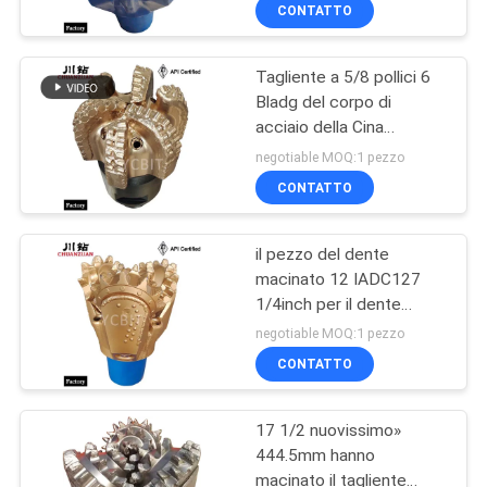
dello scalpello a rulli della
CONTROLLO
CONTATTO
fabbrica del tagliente di
DI
cono
Tagliente a 5/8 pollici 6
QUALITÀ
23
Bladg del corpo di
acciaio della Cina
pezzo di cono del
CONTATTICI
Manufacturer10 PDC per
negotiable MOQ:1 pezzo
rullo
trivellazione petrolifera
CONTATTO
RICHIEDA
il pezzo del dente
UNA
macinato 12 IADC127
CITAZIONE
1/4inch per il dente
7
d'acciaio della fabbrica
negotiable MOQ:1 pezzo
del tagliente di cono ha
scrematori della
NOTIZIE
CONTATTO
morso la trivellazione
dell'acqua
roccia del hdd
17 1/2 nuovissimo»
444.5mm hanno
macinato il tagliente