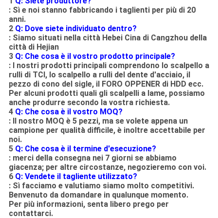
1
Q: Siete produttore?
: Sì e noi stanno fabbricando i taglienti per più di 20
anni.
2
Q: Dove siete individuato dentro?
: Siamo situati nella città Hebei Cina di Cangzhou della
città di Hejian
3
Q: Che cosa è il vostro prodotto principale?
: I nostri prodotti principali comprendono lo scalpello a
rulli di TCI, lo scalpello a rulli del dente d'acciaio, il
pezzo di cono del sigle, il FORO OPPENER di HDD ecc.
Per alcuni prodotti quali gli scalpelli a lame, possiamo
anche produrre secondo la vostra richiesta.
4
Q: Che cosa è il vostro MOQ?
: Il nostro MOQ è 5 pezzi, ma se volete appena un
campione per qualità difficile, è inoltre accettabile per
noi.
5
Q: Che cosa è il termine d'esecuzione?
: merci della consegna nei 7 giorni se abbiamo
giacenza; per altre circostanze, negozieremo con voi.
6
Q: Vendete il tagliente utilizzato?
: Sì facciamo e valutiamo siamo molto competitivi.
Benvenuto da domandare in qualunque momento.
Per più informazioni, senta libero prego per
contattarci.