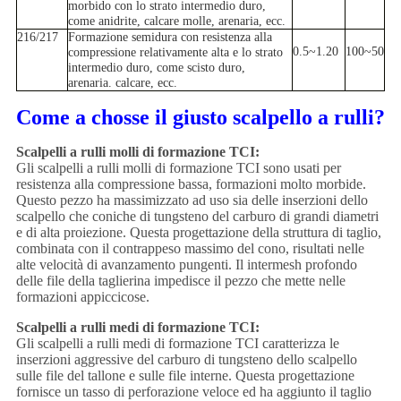
morbido con lo strato intermedio duro,
come anidrite, calcare molle, arenaria, ecc.
216/217
Formazione semidura con resistenza alla
0.5~1.20
100~50
compressione relativamente alta e lo strato
intermedio duro, come scisto duro,
arenaria. calcare, ecc.
Come a chosse il giusto scalpello a rulli?
Scalpelli a rulli molli di formazione TCI:
Gli scalpelli a rulli molli di formazione TCI sono usati per
resistenza alla compressione bassa, formazioni molto morbide.
Questo pezzo ha massimizzato ad uso sia delle inserzioni dello
scalpello che coniche di tungsteno del carburo di grandi diametri
e di alta proiezione. Questa progettazione della struttura di taglio,
combinata con il contrappeso massimo del cono, risultati nelle
alte velocità di avanzamento pungenti. Il intermesh profondo
delle file della taglierina impedisce il pezzo che mette nelle
formazioni appiccicose.
Scalpelli a rulli medi di formazione TCI:
Gli scalpelli a rulli medi di formazione TCI caratterizza le
inserzioni aggressive del carburo di tungsteno dello scalpello
sulle file del tallone e sulle file interne. Questa progettazione
fornisce un tasso di perforazione veloce ed ha aggiunto il taglio