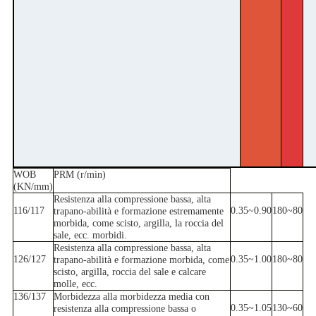
WOB
PRM (r/min)
(KN/mm)
Resistenza alla compressione bassa, alta
116/117
0.35~0.90
180~80
trapano-abilità e formazione estremamente
morbida, come scisto, argilla, la roccia del
sale, ecc. morbidi.
Resistenza alla compressione bassa, alta
126/127
0.35~1.00
180~80
trapano-abilità e formazione morbida, come
scisto, argilla, roccia del sale e calcare
molle, ecc.
136/137
Morbidezza alla morbidezza media con
0.35~1.05
130~60
resistenza alla compressione bassa o