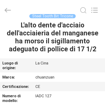
Scalpello
a
rulli
di
TCI
Steel Tooth Bit Tricone
fornitore.
Copyright
©
L'alto dente d'acciaio
CASA
2018
-
dell'acciaieria del manganese
2025
Hebei
Yichuan
PRODOTTI
ha morso il sigillamento
Drilling
Equipment
Manufacturing
adeguato di pollice di 17 1/2
Co.,
Ltd.
CIRCA
All
Rights
NOI
Reserved.
Luogo di
La Cina
origine:
GIRO
Marca:
chuanzuan
DELLA
Certificazione:
CE
FABBRICA
Numero di
IADC 127
modello: