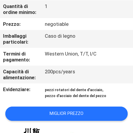
CONTROLLO
Quantità di
1
ordine minimo:
DI
QUALITÀ
Prezzo:
negotiable
Imballaggi
Caso di legno
CONTATTICI
particolari:
Termini di
Western Union, T/T, l/C
pagamento:
NOTIZIE
Capacità di
200pcs/years
alimentazione:
RICHIEDA
Evidenziare:
,
UNA
pezzi rotatori del dente d'acciaio
pezzo d'acciaio del dente del pezzo
CITAZIONE
MIGLIOR PREZZO
MAPPA
DEL