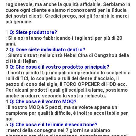
ragionevole, ma anche la qualità affidabile. Serbiamo in
cuore ogni cliente e siamo riconoscenti per la fiducia
dei nostri clienti. Credici prego, noi gli fornirà le merci
più genuine.
1
Q: Siete produttore?
: Sì e noi stanno fabbricando i taglienti per più di 20
anni.
2
Q: Dove siete individuato dentro?
: Siamo situati nella città Hebei Cina di Cangzhou della
città di Hejian
3
Q: Che cosa è il vostro prodotto principale?
: I nostri prodotti principali comprendono lo scalpello a
rulli di TCI, lo scalpello a rulli del dente d'acciaio, il
pezzo di cono del sigle, il FORO OPPENER di HDD ecc.
Per alcuni prodotti quali gli scalpelli a lame, possiamo
anche produrre secondo la vostra richiesta.
4
Q: Che cosa è il vostro MOQ?
: Il nostro MOQ è 5 pezzi, ma se volete appena un
campione per qualità difficile, è inoltre accettabile per
noi.
5
Q: Che cosa è il termine d'esecuzione?
: merci della consegna nei 7 giorni se abbiamo