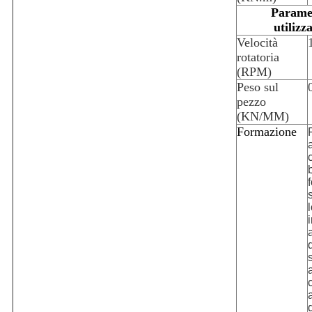
Parame
utilizz
Velocità
rotatoria
(RPM)
Peso sul
pezzo
(KN/MM)
Formazione