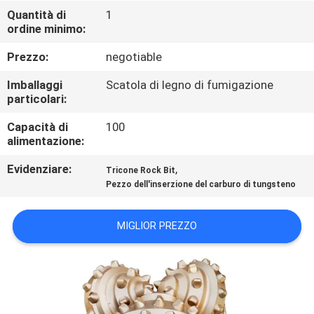
CONTROLLO
Quantità di
1
ordine minimo:
DI
QUALITÀ
Prezzo:
negotiable
Imballaggi
Scatola di legno di fumigazione
CONTATTICI
particolari:
Capacità di
100
alimentazione:
RICHIEDA
UNA
Evidenziare:
,
Tricone Rock Bit
Pezzo dell'inserzione del carburo di tungsteno
CITAZIONE
MIGLIOR PREZZO
NOTIZIE