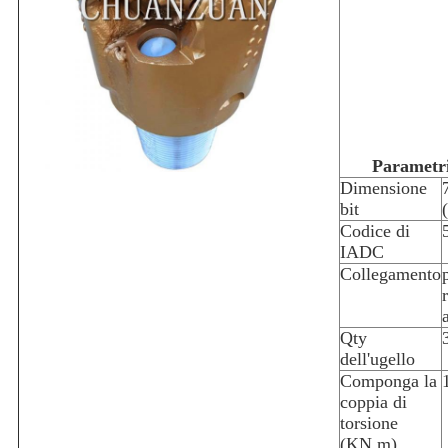
Parametr
Dimensione
bit
Codice di
IADC
Collegamento
Qty
dell'ugello
Componga la
coppia di
torsione
(KN.m)