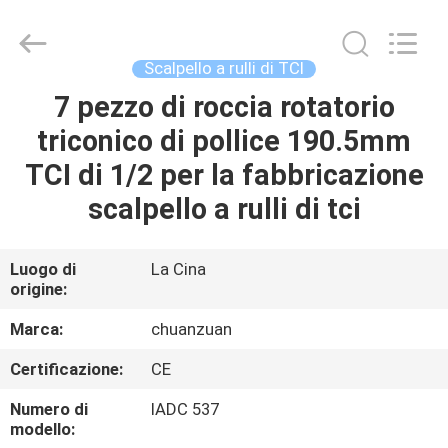
Scalpello
a
rulli
di
TCI
Scalpello a rulli di TCI
fornitore.
Copyright
©
7 pezzo di roccia rotatorio
CASA
2018
-
triconico di pollice 190.5mm
2025
tcitriconebit.com.
All
PRODOTTI
TCI di 1/2 per la fabbricazione
Rights
Reserved.
scalpello a rulli di tci
CIRCA
NOI
Luogo di
La Cina
origine:
GIRO
Marca:
chuanzuan
DELLA
Certificazione:
CE
FABBRICA
Numero di
IADC 537
modello: