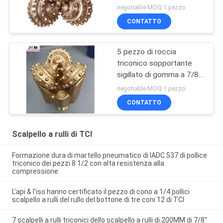
semiduro di formazione
negotiable MOQ:1 pezzo
17 1/2
CONTATTO
5 pezzo di roccia
triconico sopportante
sigillato di gomma a 7/8
pollici di IADC637 TCI
negotiable MOQ:1 pezzo
per la trivellazione dura di
CONTATTO
formazione
Scalpello a rulli di TCI
Formazione dura di martello pneumatico di IADC 537 di pollice
triconico dei pezzi 8 1/2 con alta resistenza alla
compressione
L'api & l'iso hanno certificato il pezzo di cono a 1/4 pollici
scalpello a rulli del rullo del bottone di tre coni 12 di TCI
7 scalpelli a rulli triconici dello scalpello a rulli di 200MM di 7/8"