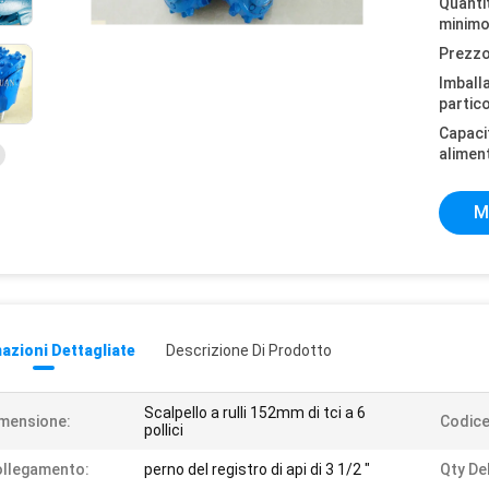
Quantit
minimo
Prezzo
Imball
partico
Capaci
alimen
M
azioni Dettagliate
Descrizione Di Prodotto
Scalpello a rulli 152mm di tci a 6
mensione:
Codice
pollici
llegamento:
perno del registro di api di 3 1/2 "
Qty Del