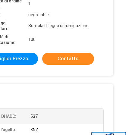
à di ordine
1
:
:
negotiable
aggi
Scatola di legno di fumigazione
lari:
tà di
100
tazione:
iglior Prezzo
Contatto
 Di IADC:
537
l'ugello:
3NZ