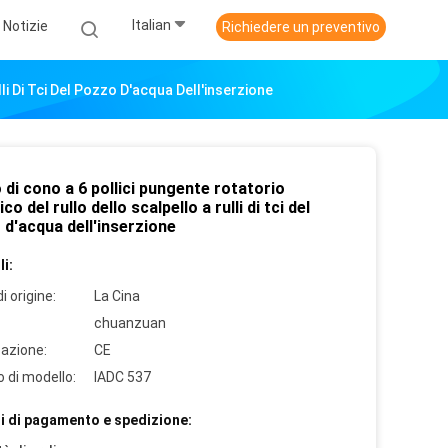
Italian
Notizie
Richiedere un preventivo
li Di Tci Del Pozzo D'acqua Dell'inserzione
di cono a 6 pollici pungente rotatorio
ico del rullo dello scalpello a rulli di tci del
d'acqua dell'inserzione
i:
i origine:
La Cina
chuanzuan
cazione:
CE
 di modello:
IADC 537
i di pagamento e spedizione: