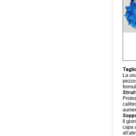
Taglio
La usu
pezzo 
formul
Strut
Protez
calibr
aument
Soppo
Il gio
capa a
all'ab