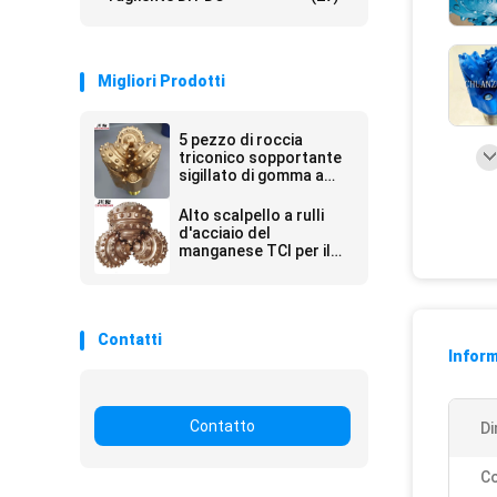
Migliori Prodotti
5 pezzo di roccia
triconico sopportante
sigillato di gomma a
7/8 pollici di IADC637
TCI per la trivellazione
Alto scalpello a rulli
dura di formazione
d'acciaio del
manganese TCI per il
pollice semiduro di
formazione 17 1/2
Contatti
Inform
Contatto
Di
Co