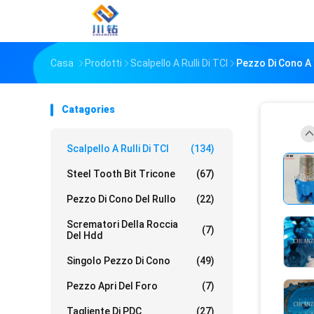
Casa
Prodotti
Scalpello A Rulli Di TCI
Pezzo Di Cono A 6
Catagories
Scalpello A Rulli Di TCI
(134)
Steel Tooth Bit Tricone
(67)
Pezzo Di Cono Del Rullo
(22)
Scrematori Della Roccia
(7)
Del Hdd
Singolo Pezzo Di Cono
(49)
Pezzo Apri Del Foro
(7)
Tagliente Di PDC
(27)