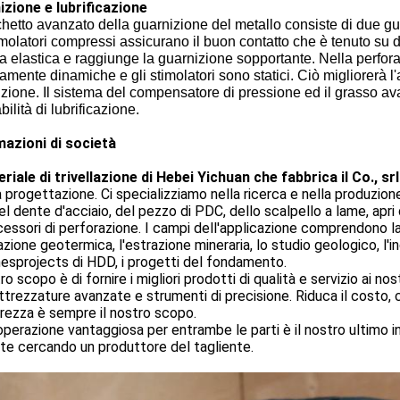
izione e lubrificazione
chetto avanzato della guarnizione del metallo consiste di due guar
imolatori compressi assicurano il buon contatto che è tenuto su d
za elastica e raggiunge la guarnizione sopportante. Nella perfor
vamente dinamiche e gli stimolatori sono statici. Ciò migliorerà l'
izione. Il sistema del compensatore di pressione ed il grasso
abilità di lubrificazione.
mazioni di società
eriale di trivellazione di Hebei Yichuan che fabbrica il Co., srl
a progettazione. Ci specializziamo nella ricerca e nella produzione d
el dente d'acciaio, del pezzo di PDC, dello scalpello a lame, apri d
essori di perforazione. I campi dell'applicazione comprendono la tri
lazione geotermica, l'estrazione mineraria, lo studio geologico, l'ind
nesprojects di HDD, i progetti del fondamento.
tro scopo è di fornire i migliori prodotti di qualità e servizio ai no
attrezzature avanzate e strumenti di precisione. Riduca il costo,
urezza è sempre il nostro scopo.
perazione vantaggiosa per entrambe le parti è il nostro ultimo
te cercando un produttore del tagliente.