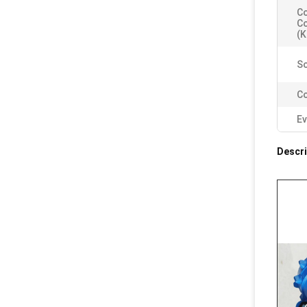
C
Co
(K
So
Co
Ev
Descri