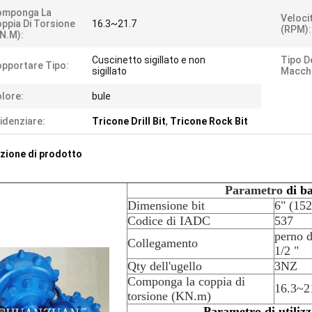
omponga La
Veloci
ppia Di Torsione
16.3~21.7
(RPM):
N.m):
Cuscinetto sigillato e non
Tipo D
pportare Tipo:
sigillato
Macchi
lore:
bule
idenziare:
Tricone Drill Bit
,
Tricone Rock Bit
zione di prodotto
Parametro
di b
Dimensione bit
6" (15
Codice di IADC
537
perno d
Collegamento
1/2 "
Qty dell'ugello
3NZ
Componga la coppia di
16.3~2
torsione (KN.m)
Parametro di utiliz