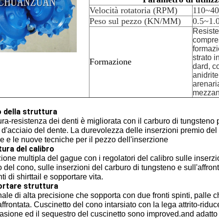
Velocità rotatoria (RPM)
110~40
Peso sul pezzo (KN/MM)
0.5~1.
Resiste
compre
formazi
strato 
Formazione
dard, c
anidrite
arenari
mezzani
 della struttura
ra-resistenza dei denti è migliorata con il carburo di tungsteno p
d'acciaio del dente. La durevolezza delle inserzioni premio del
e e le nuove tecniche per il pezzo dell'inserzione
tura del calibro
ione multipla del gague con i regolatori del calibro sulle inserzio
o del cono, sulle inserzioni del carburo di tungsteno e sull'affront
i di shirttail e sopportare vita.
rtare struttura
rnale di alta precisione che sopporta con due fronti spinti, palle 
ffrontata. Cuscinetto del cono intarsiato con la lega attrito-ridu
rasione ed il sequestro del cuscinetto sono improved.and adatto a