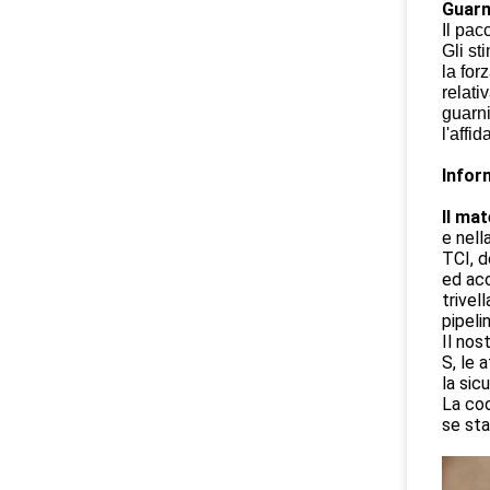
Guarn
Il pac
Gli st
la for
relati
guarn
l'affid
Infor
Il mat
e nell
TCI, d
ed acc
trivel
pipeli
Il nos
S, le 
la sic
La coo
se sta