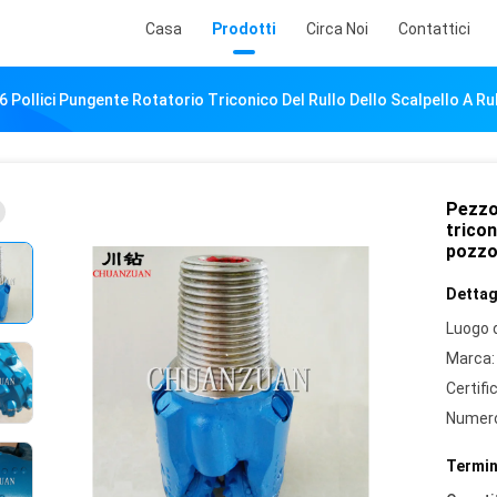
Casa
Prodotti
Circa Noi
Contattici
 Pollici Pungente Rotatorio Triconico Del Rullo Dello Scalpello A Rul
Pezzo 
tricon
pozzo 
Dettagl
Luogo d
Marca:
Certifi
Numero
Termin