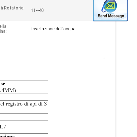
tà Rotatoria
11~40
ella
trivellazione dell'acqua
na:
ase
2.4MM)
el registro di api di 3
1.7
zazione