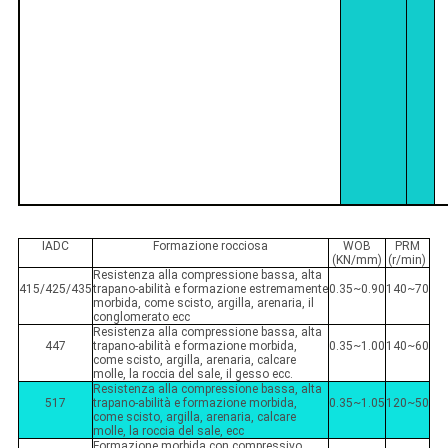
IADC
Formazione rocciosa
WOB
PRM
(KN/mm)
(r/min)
Resistenza alla compressione bassa, alta
415/425/435
trapano-abilità e formazione estremamente
0.35~0.90
140~70
morbida, come scisto, argilla, arenaria, il
conglomerato ecc
Resistenza alla compressione bassa, alta
447
trapano-abilità e formazione morbida,
0.35~1.00
140~60
come scisto, argilla, arenaria, calcare
molle, la roccia del sale, il gesso ecc.
Resistenza alla compressione bassa, alta
517
trapano-abilità e formazione morbida,
0.35~1.05
120~50
come scisto, argilla, arenaria, calcare
molle, la roccia del sale, ecc
Formazione morbida con compressivo