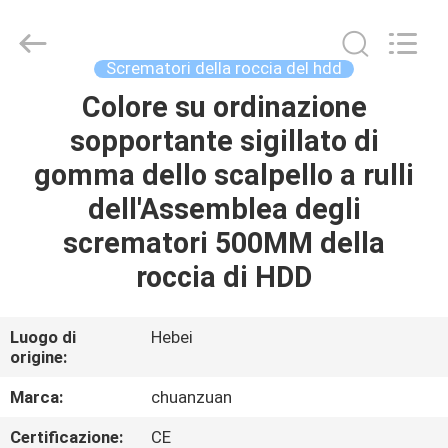
Scalpello
a
rulli
di
TCI
Scrematori della roccia del hdd
supplier.
Copyright
©
Colore su ordinazione
CASA
2018
-
sopportante sigillato di
2025
Hebei
Yichuan
PRODOTTI
gomma dello scalpello a rulli
Drilling
Equipment
Manufacturing
dell'Assemblea degli
Co.,
Ltd.
CIRCA
scrematori 500MM della
All
Rights
NOI
Reserved.
roccia di HDD
GIRO
Luogo di
Hebei
origine:
DELLA
FABBRICA
Marca:
chuanzuan
Certificazione:
CE