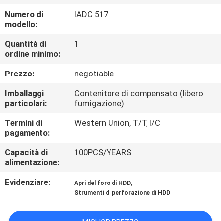
CONTROLLO
Numero di
IADC 517
DI
modello:
QUALITÀ
Quantità di
1
ordine minimo:
CONTATTICI
Prezzo:
negotiable
Imballaggi
Contenitore di compensato (libero
NOTIZIE
particolari:
fumigazione)
Termini di
Western Union, T/T, l/C
RICHIEDA
pagamento:
UNA
Capacità di
100PCS/YEARS
alimentazione:
CITAZIONE
Evidenziare:
,
Apri del foro di HDD
Strumenti di perforazione di HDD
MAPPA
DEL