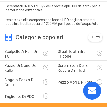
Scrematori IADC537 8 1/2 della roccia apri HDD del foro» per la
perforatrice orizzontale
resistenza alla compressione bassa HDD degli scrematori
sostituibili della roccia di 1200MM per il pozzo dell'acqua/olio
Categorie popolari
Tutti
Scalpello A Rulli Di 
Steel Tooth Bit 
TCI
Tricone
Pezzo Di Cono Del 
Scrematori Della 
Rullo
Roccia Del Hdd
Singolo Pezzo Di 
Pezzo Apri Del Foro
Cono
Tagliente Di PDC