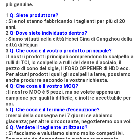
più genuine.
1
Q: Siete produttore?
: Sì e noi stanno fabbricando i taglienti per più di 20
anni.
2
Q: Dove siete individuato dentro?
: Siamo situati nella città Hebei Cina di Cangzhou della
città di Hejian
3
Q: Che cosa è il vostro prodotto principale?
: I nostri prodotti principali comprendono lo scalpello a
rulli di TCI, lo scalpello a rulli del dente d'acciaio, il
pezzo di cono del sigle, il FORO OPPENER di HDD ecc.
Per alcuni prodotti quali gli scalpelli a lame, possiamo
anche produrre secondo la vostra richiesta.
4
Q: Che cosa è il vostro MOQ?
: Il nostro MOQ è 5 pezzi, ma se volete appena un
campione per qualità difficile, è inoltre accettabile per
noi.
5
Q: Che cosa è il termine d'esecuzione?
: merci della consegna nei 7 giorni se abbiamo
giacenza; per altre circostanze, negozieremo con voi.
6
Q: Vendete il tagliente utilizzato?
: Sì facciamo e valutiamo siamo molto competitivi.