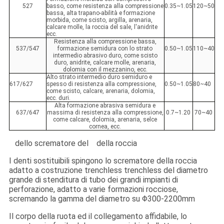
527
basso, come resistenza alla compressione
0.35~1.05
120~50
bassa, alta trapano-abilità e formazione
morbida, come scisto, argilla, arenaria,
calcare molle, la roccia del sale, l'anidrite
ecc.
Resistenza alla compressione bassa,
537/547
formazione semidura con lo strato
0.50~1.05
110~40
intermedio abrasivo duro, come scisto
duro, anidrite, calcare molle, arenaria,
dolomia con il mezzanino, ecc.
Alto strato intermedio duro semiduro e
617/627
spesso di resistenza alla compressione,
0.50~1.05
80~40
come scisto, calcare, arenaria, dolomia,
ecc. duri.
Alta formazione abrasiva semidura e
637/647
massima di resistenza alla compressione,
0.7~1.20
70~40
come calcare, dolomia, arenaria, selce
cornea, ecc.
dello scrematore del della roccia
I denti sostituibili spingono lo scrematore della roccia
adatto a costruzione trenchless trenchless del diametro
grande di stenditura di tubo dei grandi impianti di
perforazione, adatto a varie formazioni rocciose,
scremando la gamma del diametro su Φ300-2200mm
Il corpo della ruota ed il collegamento affidabile, lo