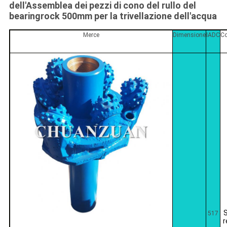
dell'Assemblea dei pezzi di cono del rullo del
bearingrock 500mm per la trivellazione dell'acqua
Merce
Dimensione
IADC
Co
517
r